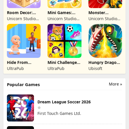
Room Decor:
Mini Games:
Monster
Lovely Home
Brainrot
Shooter:
Unicorn Studio
Unicorn Studio
Unicorn Studio
Challenge
Survival FPS
Official
Official
Official
Hide From
Mini Challenges:
Hungry Dragon:
Daddy: Little
Calm Games
by Hungry Shark
UltraPub
UltraPub
Ubisoft
Escape
More »
Popular Games
Dream League Soccer 2026
First Touch Games Ltd.