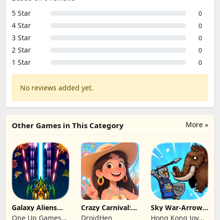
5 Star
0
4 Star
0
3 Star
0
2 Star
0
1 Star
0
No reviews added yet.
More »
Other Games in This Category
Galaxy Aliens
Crazy Carnival:
Sky War-Arrow
Space Shooter
Merger
Hero
One Up Games
DroidHen
Hong Kong Joy