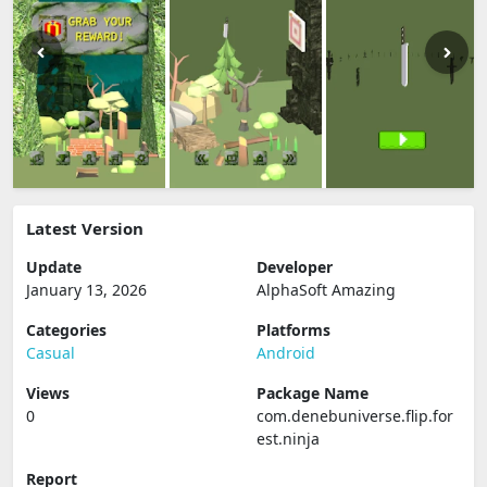
Latest Version
Update
Developer
January 13, 2026
AlphaSoft Amazing
Categories
Platforms
Casual
Android
Views
Package Name
0
com.denebuniverse.flip.for
est.ninja
Report