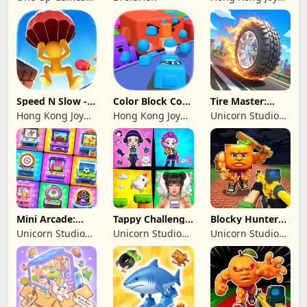
Studio
Genesis Co,
Limited
Speed N Slow -
Color Block Cozy
Tire Master:
Parachute Fall
Jam
Crazy Wheels
Hong Kong Joy
Hong Kong Joy
Unicorn Studio
Genesis Co,
Genesis Co,
Official
Limited
Limited
Mini Arcade:
Tappy Challenge:
Blocky Hunters:
Casual Games
MiniGames
FPS Survival
Unicorn Studio
Unicorn Studio
Unicorn Studio
Official
Official
Official